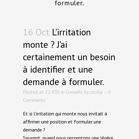
formuler.
16 Oct
L’irritation
monte ? J’ai
certainement un besoin
à identifier et une
demande à formuler.
Posted at 22:03h
in
Conseils
by
cecilia
0
Comments
Et si l’irritation qui monte nous invitait à
affirmer une position et formuler une
demande ?
Souvent, quand nous ressentons une légère