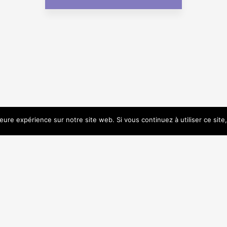
leure expérience sur notre site web. Si vous continuez à utiliser ce sit
servés • Site imaginé par Les artisans du présent •
Mentions légales et Cré