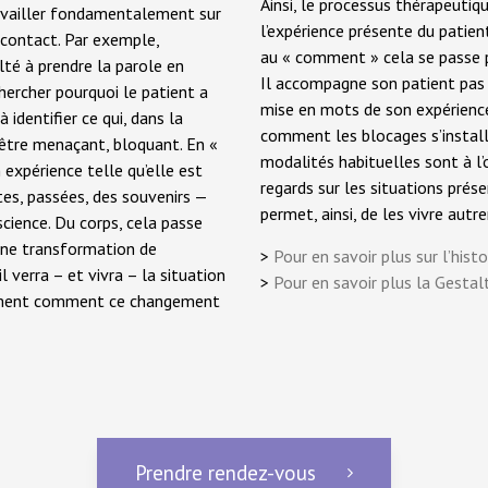
Ainsi, le processus thérapeutiq
availler fondamentalement sur
l’expérience présente du patien
 contact. Par exemple,
au « comment » cela se passe p
lté à prendre la parole en
Il accompagne son patient pas 
chercher pourquoi le patient a
mise en mots de son expérience
à identifier ce qui, dans la
comment les blocages s’instal
e être menaçant, bloquant. En «
modalités habituelles sont à 
 expérience telle qu’elle est
regards sur les situations prés
tes, passées, des souvenirs —
permet, ainsi, de les vivre autr
cience. Du corps, cela passe
une transformation de
>
Pour en savoir plus sur l’hist
il verra – et vivra – la situation
>
Pour en savoir plus la Gestal
sément comment ce changement
Prendre rendez-vous