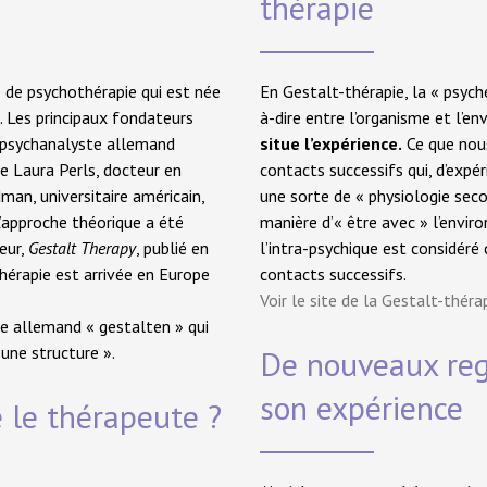
thérapie
 de psychothérapie qui est née
En Gestalt-thérapie, la « psyché
. Les principaux fondateurs
à-dire entre l’organisme et l’e
t psychanalyste allemand
situe l’expérience.
Ce que nou
e Laura Perls, docteur en
contacts successifs qui, d’expé
an, universitaire américain,
une sorte de « physiologie seco
’approche théorique a été
manière d’« être avec » l’envir
eur,
Gestalt Therapy
, publié en
l’intra-psychique est considé
hérapie est arrivée en Europe
contacts successifs.
Voir le site de la Gestalt-théra
be allemand « gestalten » qui
 une structure ».
De nouveaux rega
son expérience
le thérapeute ?