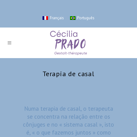
Français
Português
Terapia de casal
Numa terapia de casal, o terapeuta
se concentra na relação entre os
cônjuges e no « sistema casal », isto
é, « o que fazemos juntos » como