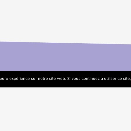
leure expérience sur notre site web. Si vous continuez à utiliser ce sit
servés • Site imaginé par Les artisans du présent •
Mentions légales et Cré