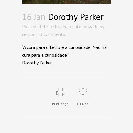
16 Jan
Dorothy Parker
Posted at 17:35h
in
Não categorizado
by
cecilia
0 Comments
“A cura para o tédio é a curiosidade. Não há
cura para a curiosidade.”
Dorothy Parker
Print page
0
Likes